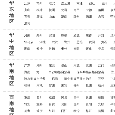
华
江苏
常州
淮安
连云港
南通
宿迁
台州
东
舟山
福建
抚州
龙岩
南平
宁德
莆田
泉
地
宜春
鹰潭
山东
济南
滨州
德州
东营
菏
区
淄博
华
河南
郑州
安阳
鹤壁
济源
焦作
开封
漯
中
驻马店
湖北
武汉
鄂州
恩施
黄冈
黄石
地
湖南
长沙
常德
郴州
衡阳
怀化
娄底
邵
区
华
广东
潮州
东莞
佛山
河源
惠州
江门
揭
南
海南
海口
白沙黎族自治县
保亭黎族苗族自治县
昌
地
陵水黎族自治县
琼海
琼中黎族苗族自治县
三亚
屯
区
桂林
河池
贺州
来宾
柳州
钦州
梧州
玉
西
重庆
四川
成都
阿坝
巴中
达州
德阳
甘
南
雅安
宜宾
自贡
资阳
贵州
贵阳
安顺
毕
地
德宏
迪庆
红河
丽江
临沧
怒江
普洱
曲