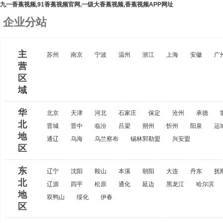
九一香蕉视频,91香蕉视频官网,一级大香蕉视频,香蕉视频APP网址
企业分站
主
苏州
南京
宁波
温州
浙江
上海
安徽
广
营
区
域
华
北京
天津
河北
石家庄
保定
沧州
承德
北
晋城
晋中
临汾
吕梁
朔州
忻州
阳泉
运
地
通辽
乌海
乌兰察布
锡林郭勒盟
兴安盟
区
东
辽宁
沈阳
鞍山
本溪
朝阳
大连
丹东
抚
北
辽源
四平
松原
通化
延边
黑龙江
哈尔滨
地
双鸭山
绥化
伊春
区